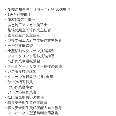
・愛知県知事許可（般－４）第 85006 号
・1級とび技能士
・第2種電気工事士
・あと施工アンカー施工士
・足場の組立て等作業主任者
・鉄骨組立作業主任者
・型枠支保工の組立て等作業主任者
・玉掛け技能講習
・小型移動式クレーン技能講習
・フォークリフト運転技能講習
・高所作業車運転講習
・テールゲートリフター操作の業務
・ガス溶接技能講習
・クレーン運転業務（５t 未満）
・巻上げ機運転員
・はい作業従事者
・アーク溶接作業者
・低圧電気取扱いの業務
・職長安全衛生責任者教育
・職長安全衛生責任者能力向上教育
・フルハーネス型墜落制止用器具