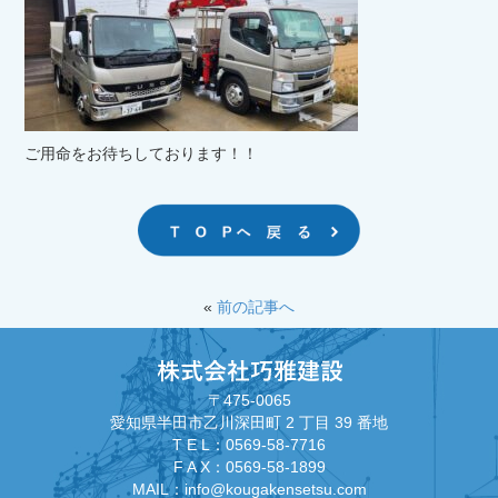
ご用命をお待ちしております！！
«
前の記事へ
〒475-0065
愛知県半田市乙川深田町 2 丁目 39 番地
T E L：
0569-58-7716
F A X：0569-58-1899
MAIL：info@kougakensetsu.com